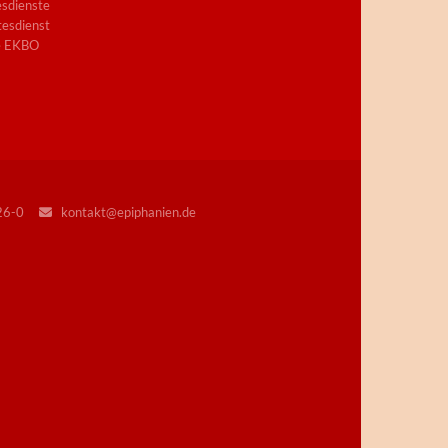
sdienste
esdienst
e EKBO
226-0
kontakt@epiphanien.de
