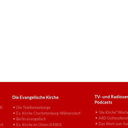
TV- und Radiose
Die Evangelische Kirche
Podcasts
ft
Die Telefonseelsorge
"die Kirche" Woch
Ev. Kirche Charlottenburg-Wilmersdorf
ARD Gottesdiens
Berlin evangelisch
Das Wort zum So
ert
Ev. Kirche im Osten (EKBO)