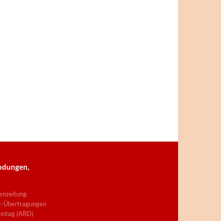
ndungen,
enzeitung
t-Übertragungen
nntag (ARD)