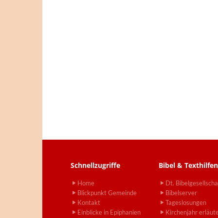
Schnellzugriffe
Bibel & Texthilfen
Home
Dt. Bibelgesellscha
Blickpunkt Gemeinde
Bibelserver
Kontakt
Tageslosungen
Einblicke in Epiphanien
Kirchenjahr erläut