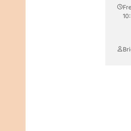
Fr
10
Br