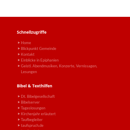
Schnellzugriffe
Home
Blickpunkt Gemeinde
Kontakt
Einblicke in Epiphanien
Geistl. Abendmusiken, Konzerte, Vernissagen,
Lesungen
Bibel & Texthilfen
Dt. Bibelgesellschaft
Bibelserver
Tageslosungen
Kirchenjahr erläutert
Taufbegleiter
taufspruch.de