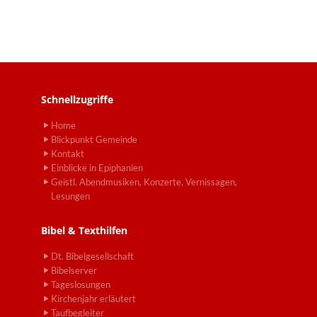
Schnellzugriffe
Home
Blickpunkt Gemeinde
Kontakt
Einblicke in Epiphanien
Geistl. Abendmusiken, Konzerte, Vernissagen,
Lesungen
Bibel & Texthilfen
Dt. Bibelgesellschaft
Bibelserver
Tageslosungen
Kirchenjahr erläutert
Taufbegleiter