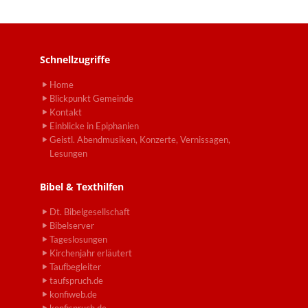
Schnellzugriffe
Home
Blickpunkt Gemeinde
Kontakt
Einblicke in Epiphanien
Geistl. Abendmusiken, Konzerte, Vernissagen,
Lesungen
Bibel & Texthilfen
Dt. Bibelgesellschaft
Bibelserver
Tageslosungen
Kirchenjahr erläutert
Taufbegleiter
taufspruch.de
konfiweb.de