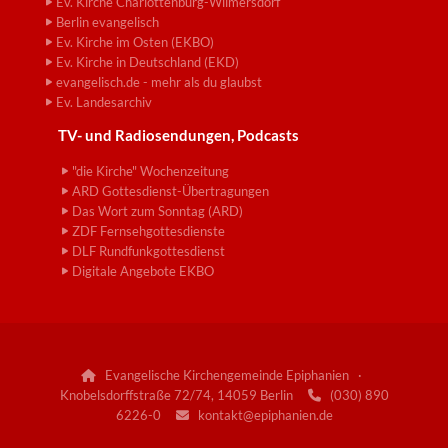
Ev. Kirche Charlottenburg-Wilmersdorf
Berlin evangelisch
Ev. Kirche im Osten (EKBO)
Ev. Kirche in Deutschland (EKD)
evangelisch.de - mehr als du glaubst
Ev. Landesarchiv
TV- und Radiosendungen, Podcasts
"die Kirche" Wochenzeitung
ARD Gottesdienst-Übertragungen
Das Wort zum Sonntag (ARD)
ZDF Fernsehgottesdienste
DLF Rundfunkgottesdienst
Digitale Angebote EKBO
Evangelische Kirchengemeinde Epiphanien ·

Knobelsdorffstraße 72/74, 14059 Berlin
(030) 890

6226-0
kontakt@epiphanien.de
