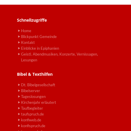
Schnellzugriffe
Home
Blickpunkt Gemeinde
Kontakt
Einblicke in Epiphanien
Geistl. Abendmusiken, Konzerte, Vernissagen,
Lesungen
Bibel & Texthilfen
Dt. Bibelgesellschaft
Bibelserver
Tageslosungen
Kirchenjahr erläutert
Taufbegleiter
taufspruch.de
konfiweb.de
konfispruch.de