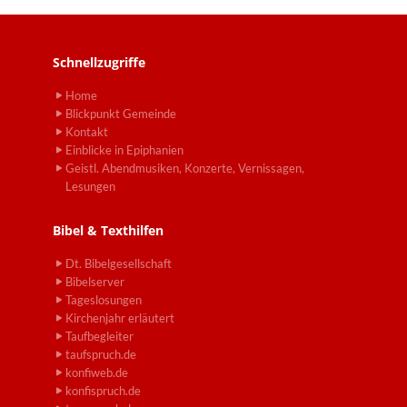
Schnellzugriffe
Home
Blickpunkt Gemeinde
Kontakt
Einblicke in Epiphanien
Geistl. Abendmusiken, Konzerte, Vernissagen,
Lesungen
Bibel & Texthilfen
Dt. Bibelgesellschaft
Bibelserver
Tageslosungen
Kirchenjahr erläutert
Taufbegleiter
taufspruch.de
konfiweb.de
konfispruch.de