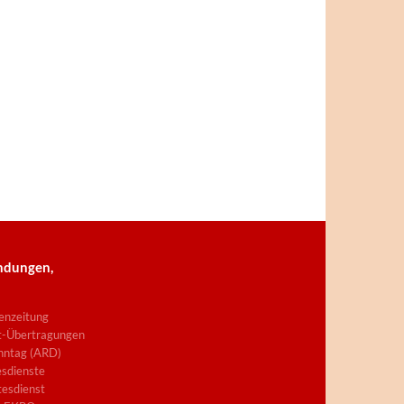
ndungen,
enzeitung
t-Übertragungen
nntag (ARD)
sdienste
esdienst