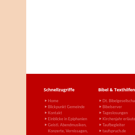
Schnellzugriffe
Bibel & Texthilfen
Home
Dt. Bibelgesellscha
Blickpunkt Gemeinde
Bibelserver
Kontakt
Tageslosungen
Einblicke in Epiphanien
Kirchenjahr erläut
Geistl. Abendmusiken,
Taufbegleiter
Konzerte, Vernissagen,
taufspruch.de