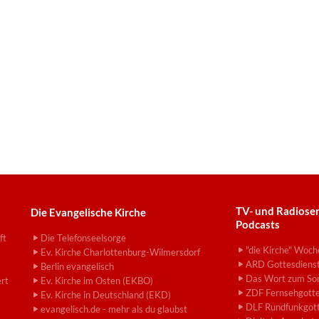
TV- und Radiose
Die Evangelische Kirche
Podcasts
ft
Die Telefonseelsorge
"die Kirche" Woch
Ev. Kirche Charlottenburg-Wilmersdorf
ARD Gottesdiens
Berlin evangelisch
Das Wort zum So
ert
Ev. Kirche im Osten (EKBO)
ZDF Fernsehgotte
Ev. Kirche in Deutschland (EKD)
DLF Rundfunkgott
evangelisch.de - mehr als du glaubst