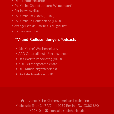
Die Telefonseelsorge
Ev. Kirche Charlottenburg-Wilmersdorf
Berlin evangelisch
Ev. Kirche im Osten (EKBO)
Ev. Kirche in Deutschland (EKD)
evangelisch.de - mehr als du glaubst
Ev. Landesarchiv
TV- und Radiosendungen, Podcasts
"die Kirche" Wochenzeitung
ARD Gottesdienst-Übertragungen
Das Wort zum Sonntag (ARD)
ZDF Fernsehgottesdienste
DLF Rundfunkgottesdienst
Digitale Angebote EKBO
Evangelische Kirchengemeinde Epiphanien ·

Knobelsdorffstraße 72/74, 14059 Berlin
(030) 890

6226-0
kontakt@epiphanien.de
