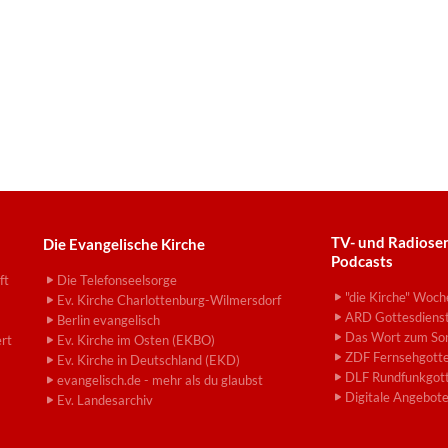
TV- und Radiose
Die Evangelische Kirche
Podcasts
ft
Die Telefonseelsorge
"die Kirche" Woch
Ev. Kirche Charlottenburg-Wilmersdorf
ARD Gottesdiens
Berlin evangelisch
Das Wort zum So
ert
Ev. Kirche im Osten (EKBO)
ZDF Fernsehgotte
Ev. Kirche in Deutschland (EKD)
DLF Rundfunkgott
evangelisch.de - mehr als du glaubst
Digitale Angebot
Ev. Landesarchiv