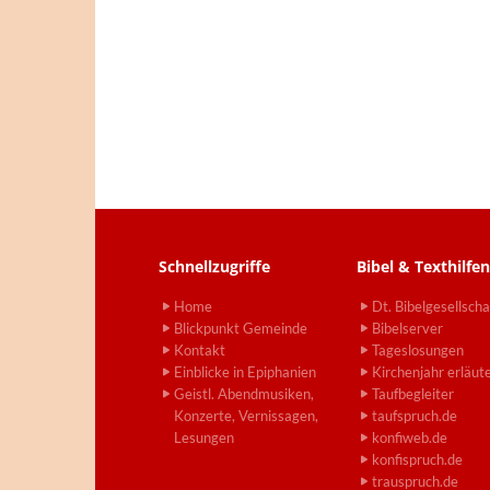
Schnellzugriffe
Bibel & Texthilfen
Home
Dt. Bibelgesellscha
Blickpunkt Gemeinde
Bibelserver
Kontakt
Tageslosungen
Einblicke in Epiphanien
Kirchenjahr erläut
Geistl. Abendmusiken,
Taufbegleiter
Konzerte, Vernissagen,
taufspruch.de
Lesungen
konfiweb.de
konfispruch.de
trauspruch.de