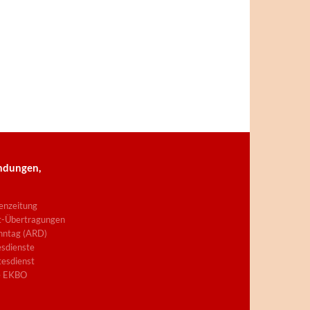
ndungen,
enzeitung
t-Übertragungen
nntag (ARD)
sdienste
esdienst
e EKBO