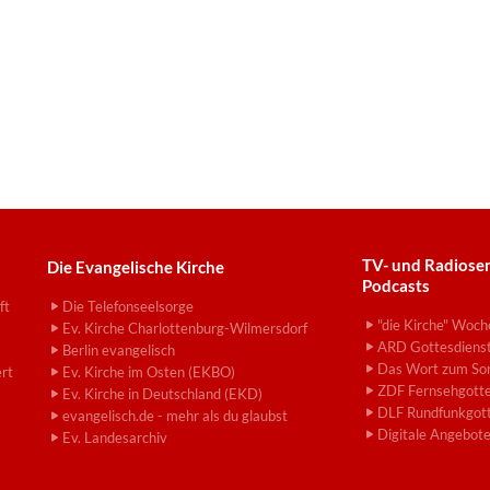
TV- und Radiose
Die Evangelische Kirche
Podcasts
ft
Die Telefonseelsorge
"die Kirche" Woch
Ev. Kirche Charlottenburg-Wilmersdorf
ARD Gottesdiens
Berlin evangelisch
Das Wort zum So
ert
Ev. Kirche im Osten (EKBO)
ZDF Fernsehgotte
Ev. Kirche in Deutschland (EKD)
DLF Rundfunkgott
evangelisch.de - mehr als du glaubst
Digitale Angebot
Ev. Landesarchiv