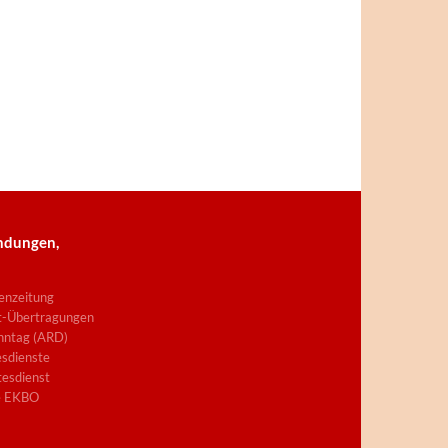
ndungen,
enzeitung
t-Übertragungen
nntag (ARD)
sdienste
esdienst
e EKBO