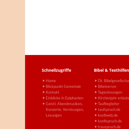
Schnellzugriffe
Bibel & Texthilfen
Home
Dt. Bibelgesellscha
Blickpunkt Gemeinde
Bibelserver
Kontakt
Tageslosungen
Einblicke in Epiphanien
Kirchenjahr erläut
Geistl. Abendmusiken,
Taufbegleiter
Konzerte, Vernissagen,
taufspruch.de
Lesungen
konfiweb.de
konfispruch.de
trauspruch.de