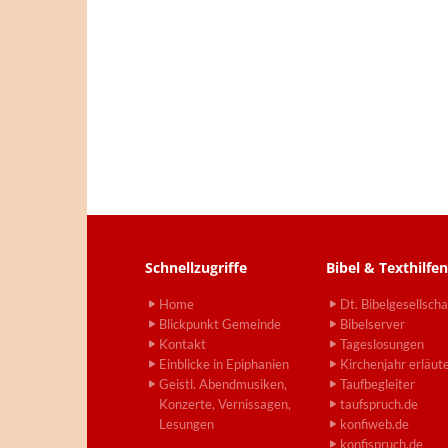
Schnellzugriffe
Bibel & Texthilfen
Home
Dt. Bibelgesellscha
Blickpunkt Gemeinde
Bibelserver
Kontakt
Tageslosungen
Einblicke in Epiphanien
Kirchenjahr erläut
Geistl. Abendmusiken,
Taufbegleiter
Konzerte, Vernissagen,
taufspruch.de
Lesungen
konfiweb.de
konfispruch.de