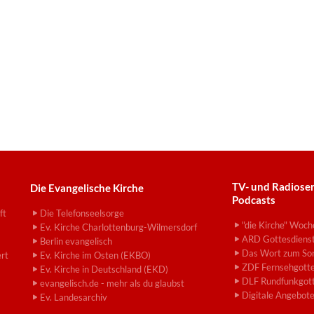
TV- und Radiose
Die Evangelische Kirche
Podcasts
ft
Die Telefonseelsorge
"die Kirche" Woch
Ev. Kirche Charlottenburg-Wilmersdorf
ARD Gottesdiens
Berlin evangelisch
Das Wort zum So
ert
Ev. Kirche im Osten (EKBO)
ZDF Fernsehgotte
Ev. Kirche in Deutschland (EKD)
DLF Rundfunkgott
evangelisch.de - mehr als du glaubst
Digitale Angebot
Ev. Landesarchiv