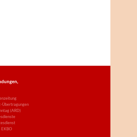
ndungen,
enzeitung
t-Übertragungen
nntag (ARD)
sdienste
esdienst
e EKBO