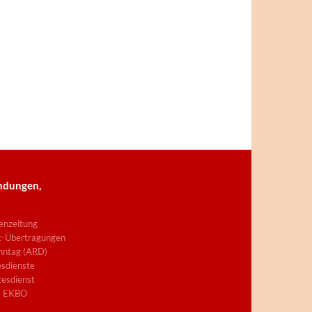
ndungen,
enzeitung
t-Übertragungen
nntag (ARD)
sdienste
esdienst
e EKBO