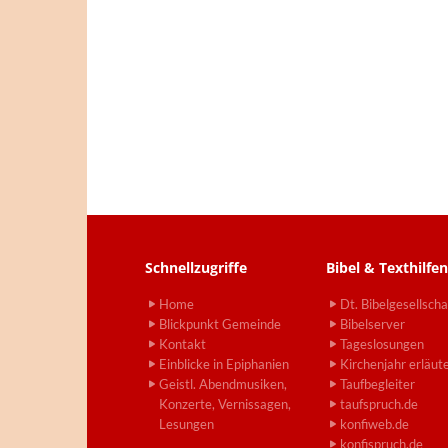
Schnellzugriffe
Bibel & Texthilfen
Home
Dt. Bibelgesellscha
Blickpunkt Gemeinde
Bibelserver
Kontakt
Tageslosungen
Einblicke in Epiphanien
Kirchenjahr erläut
Geistl. Abendmusiken,
Taufbegleiter
Konzerte, Vernissagen,
taufspruch.de
Lesungen
konfiweb.de
konfispruch.de