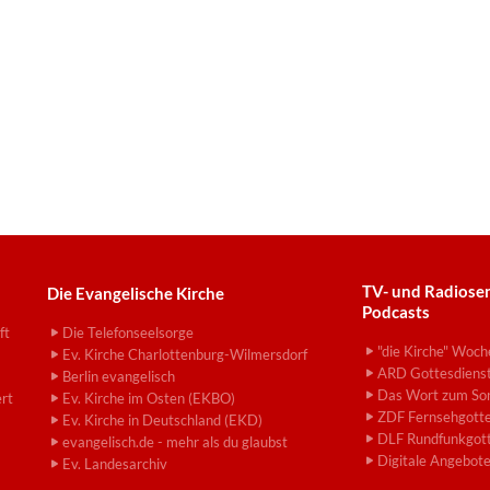
TV- und Radiose
Die Evangelische Kirche
Podcasts
ft
Die Telefonseelsorge
"die Kirche" Woch
Ev. Kirche Charlottenburg-Wilmersdorf
ARD Gottesdiens
Berlin evangelisch
Das Wort zum So
ert
Ev. Kirche im Osten (EKBO)
ZDF Fernsehgotte
Ev. Kirche in Deutschland (EKD)
DLF Rundfunkgott
evangelisch.de - mehr als du glaubst
Digitale Angebot
Ev. Landesarchiv