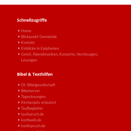
Schnellzugriffe
Home
Blickpunkt Gemeinde
Kontakt
Einblicke in Epiphanien
Geistl. Abendmusiken, Konzerte, Vernissagen,
Lesungen
Bibel & Texthilfen
Dt. Bibelgesellschaft
Bibelserver
Tageslosungen
Kirchenjahr erläutert
Taufbegleiter
taufspruch.de
konfiweb.de
konfispruch.de