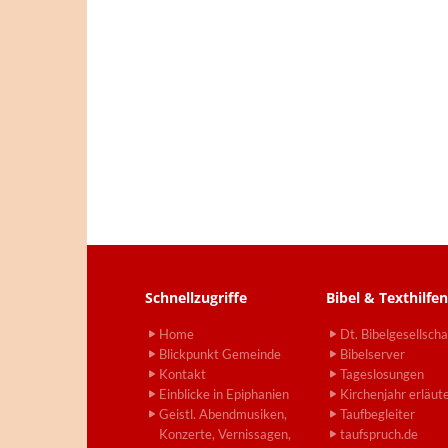
Schnellzugriffe
Bibel & Texthilfen
Home
Dt. Bibelgesellscha
Blickpunkt Gemeinde
Bibelserver
Kontakt
Tageslosungen
Einblicke in Epiphanien
Kirchenjahr erläut
Geistl. Abendmusiken,
Taufbegleiter
Konzerte, Vernissagen,
taufspruch.de