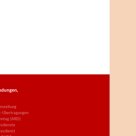
ndungen,
enzeitung
t-Übertragungen
nntag (ARD)
sdienste
esdienst