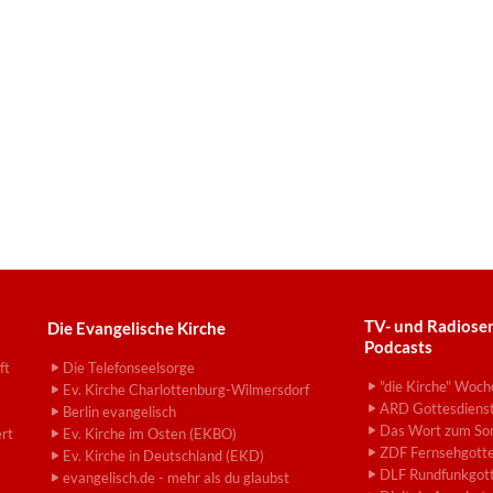
TV- und Radiose
Die Evangelische Kirche
Podcasts
ft
Die Telefonseelsorge
"die Kirche" Woch
Ev. Kirche Charlottenburg-Wilmersdorf
ARD Gottesdiens
Berlin evangelisch
Das Wort zum So
ert
Ev. Kirche im Osten (EKBO)
ZDF Fernsehgotte
Ev. Kirche in Deutschland (EKD)
DLF Rundfunkgott
evangelisch.de - mehr als du glaubst