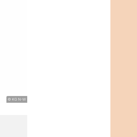
© KG N-W