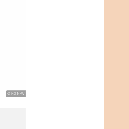
© KG N-W