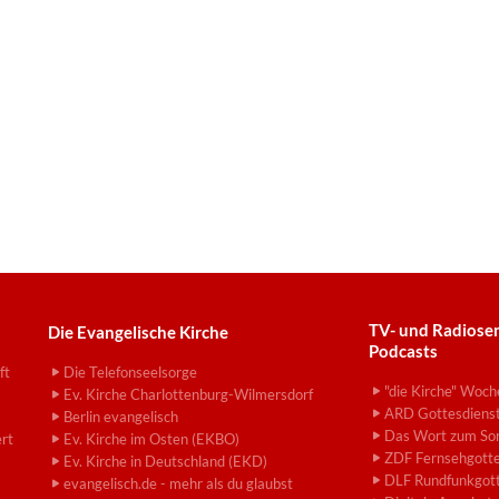
TV- und Radiose
Die Evangelische Kirche
Podcasts
ft
Die Telefonseelsorge
"die Kirche" Woch
Ev. Kirche Charlottenburg-Wilmersdorf
ARD Gottesdiens
Berlin evangelisch
Das Wort zum So
ert
Ev. Kirche im Osten (EKBO)
ZDF Fernsehgotte
Ev. Kirche in Deutschland (EKD)
DLF Rundfunkgott
evangelisch.de - mehr als du glaubst