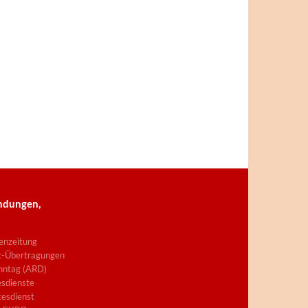
ndungen,
enzeitung
t-Übertragungen
nntag (ARD)
sdienste
esdienst