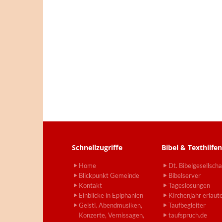
Schnellzugriffe
Bibel & Texthilfen
Home
Dt. Bibelgesellscha
Blickpunkt Gemeinde
Bibelserver
Kontakt
Tageslosungen
Einblicke in Epiphanien
Kirchenjahr erläut
Geistl. Abendmusiken,
Taufbegleiter
Konzerte, Vernissagen,
taufspruch.de