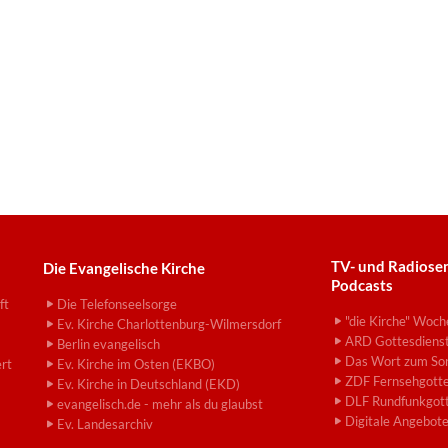
TV- und Radiose
Die Evangelische Kirche
Podcasts
ft
Die Telefonseelsorge
"die Kirche" Woch
Ev. Kirche Charlottenburg-Wilmersdorf
ARD Gottesdiens
Berlin evangelisch
Das Wort zum So
ert
Ev. Kirche im Osten (EKBO)
ZDF Fernsehgotte
Ev. Kirche in Deutschland (EKD)
DLF Rundfunkgott
evangelisch.de - mehr als du glaubst
Digitale Angebot
Ev. Landesarchiv