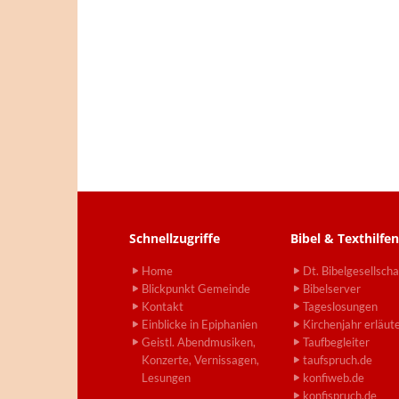
Schnellzugriffe
Bibel & Texthilfen
Home
Dt. Bibelgesellscha
Blickpunkt Gemeinde
Bibelserver
Kontakt
Tageslosungen
Einblicke in Epiphanien
Kirchenjahr erläut
Geistl. Abendmusiken,
Taufbegleiter
Konzerte, Vernissagen,
taufspruch.de
Lesungen
konfiweb.de
konfispruch.de