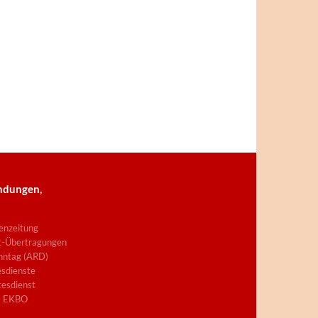
ndungen,
enzeitung
t-Übertragungen
nntag (ARD)
sdienste
esdienst
e EKBO