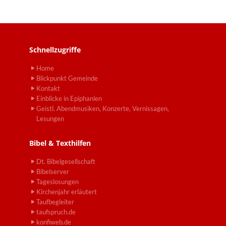
Schnellzugriffe
Home
Blickpunkt Gemeinde
Kontakt
Einblicke in Epiphanien
Geistl. Abendmusiken, Konzerte, Vernissagen,
Lesungen
Bibel & Texthilfen
Dt. Bibelgesellschaft
Bibelserver
Tageslosungen
Kirchenjahr erläutert
Taufbegleiter
taufspruch.de
konfiweb.de