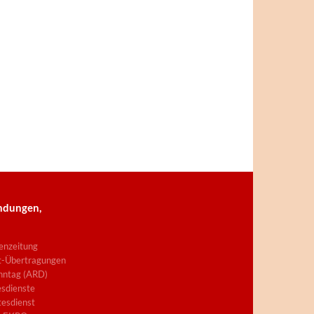
ndungen,
enzeitung
t-Übertragungen
nntag (ARD)
sdienste
esdienst