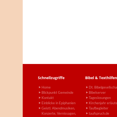
Schnellzugriffe
Bibel & Texthilfen
Home
Dt. Bibelgesellscha
Blickpunkt Gemeinde
Bibelserver
Kontakt
Tageslosungen
Einblicke in Epiphanien
Kirchenjahr erläut
Geistl. Abendmusiken,
Taufbegleiter
Konzerte, Vernissagen,
taufspruch.de