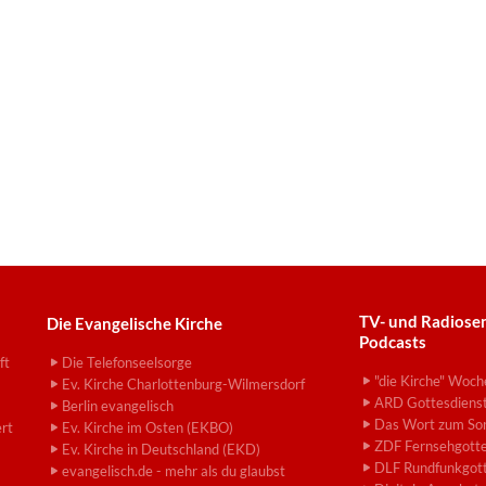
TV- und Radiose
Die Evangelische Kirche
Podcasts
ft
Die Telefonseelsorge
"die Kirche" Woch
Ev. Kirche Charlottenburg-Wilmersdorf
ARD Gottesdiens
Berlin evangelisch
Das Wort zum So
ert
Ev. Kirche im Osten (EKBO)
ZDF Fernsehgotte
Ev. Kirche in Deutschland (EKD)
DLF Rundfunkgott
evangelisch.de - mehr als du glaubst