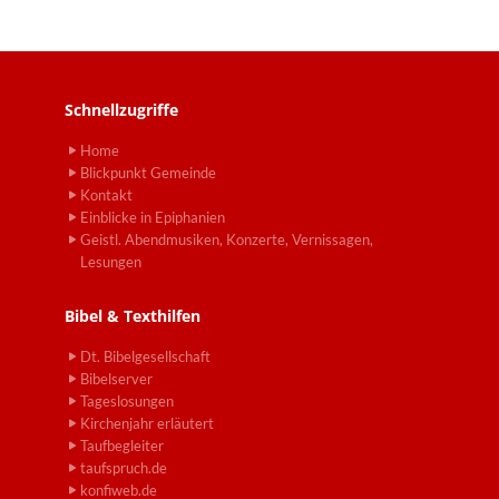
Schnellzugriffe
Home
Blickpunkt Gemeinde
Kontakt
Einblicke in Epiphanien
Geistl. Abendmusiken, Konzerte, Vernissagen,
Lesungen
Bibel & Texthilfen
Dt. Bibelgesellschaft
Bibelserver
Tageslosungen
Kirchenjahr erläutert
Taufbegleiter
taufspruch.de
konfiweb.de