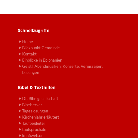
Schnellzugriffe
Home
Blickpunkt Gemeinde
Kontakt
Einblicke in Epiphanien
Geistl. Abendmusiken, Konzerte, Vernissagen,
Lesungen
Bibel & Texthilfen
Dt. Bibelgesellschaft
Bibelserver
Tageslosungen
Kirchenjahr erläutert
Taufbegleiter
taufspruch.de
konfiweb.de