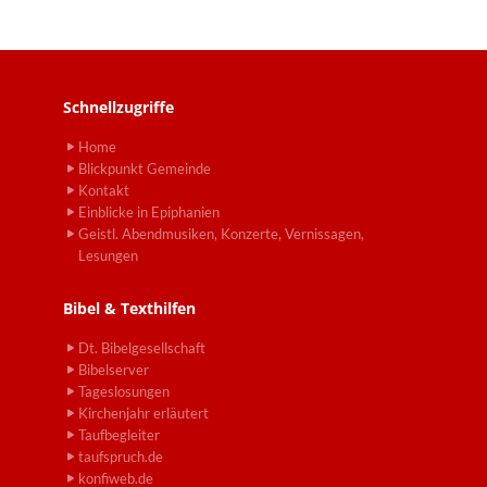
Schnellzugriffe
Home
Blickpunkt Gemeinde
Kontakt
Einblicke in Epiphanien
Geistl. Abendmusiken, Konzerte, Vernissagen,
Lesungen
Bibel & Texthilfen
Dt. Bibelgesellschaft
Bibelserver
Tageslosungen
Kirchenjahr erläutert
Taufbegleiter
taufspruch.de
konfiweb.de