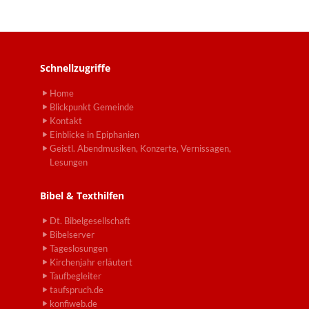
Schnellzugriffe
Home
Blickpunkt Gemeinde
Kontakt
Einblicke in Epiphanien
Geistl. Abendmusiken, Konzerte, Vernissagen,
Lesungen
Bibel & Texthilfen
Dt. Bibelgesellschaft
Bibelserver
Tageslosungen
Kirchenjahr erläutert
Taufbegleiter
taufspruch.de
konfiweb.de