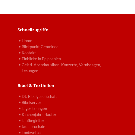
Schnellzugriffe
Home
Blickpunkt Gemeinde
Kontakt
Einblicke in Epiphanien
Geistl. Abendmusiken, Konzerte, Vernissagen,
Lesungen
Bibel & Texthilfen
Dt. Bibelgesellschaft
Bibelserver
Tageslosungen
Kirchenjahr erläutert
Taufbegleiter
taufspruch.de
konfiweb.de