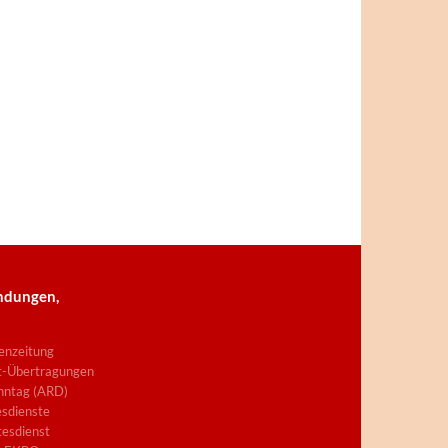
ndungen,
enzeitung
t-Übertragungen
nntag (ARD)
sdienste
esdienst