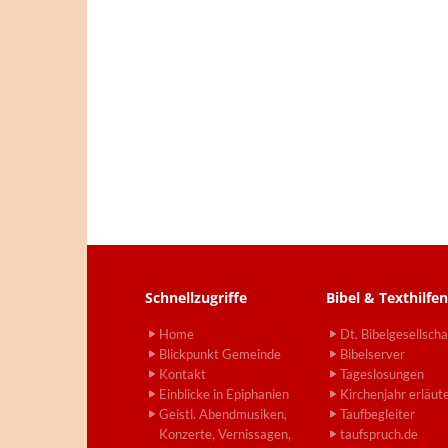
Schnellzugriffe
Bibel & Texthilfen
Home
Dt. Bibelgesellscha
Blickpunkt Gemeinde
Bibelserver
Kontakt
Tageslosungen
Einblicke in Epiphanien
Kirchenjahr erläut
Geistl. Abendmusiken,
Taufbegleiter
Konzerte, Vernissagen,
taufspruch.de