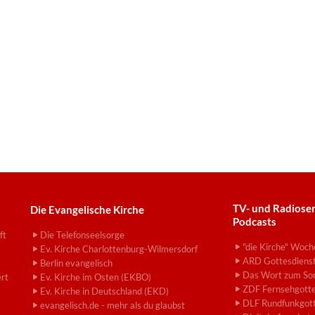
TV- und Radiose
Die Evangelische Kirche
Podcasts
ft
Die Telefonseelsorge
"die Kirche" Woch
Ev. Kirche Charlottenburg-Wilmersdorf
ARD Gottesdiens
Berlin evangelisch
Das Wort zum So
ert
Ev. Kirche im Osten (EKBO)
ZDF Fernsehgotte
Ev. Kirche in Deutschland (EKD)
DLF Rundfunkgott
evangelisch.de - mehr als du glaubst