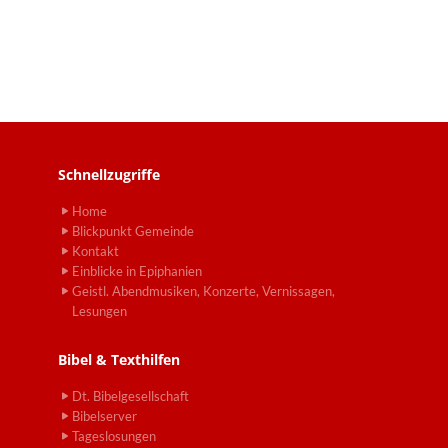
Schnellzugriffe
Home
Blickpunkt Gemeinde
Kontakt
Einblicke in Epiphanien
Geistl. Abendmusiken, Konzerte, Vernissagen,
Lesungen
Bibel & Texthilfen
Dt. Bibelgesellschaft
Bibelserver
Tageslosungen