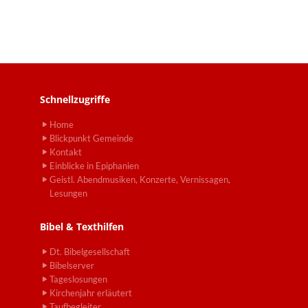
Schnellzugriffe
Home
Blickpunkt Gemeinde
Kontakt
Einblicke in Epiphanien
Geistl. Abendmusiken, Konzerte, Vernissagen,
Lesungen
Bibel & Texthilfen
Dt. Bibelgesellschaft
Bibelserver
Tageslosungen
Kirchenjahr erläutert
Taufbegleiter