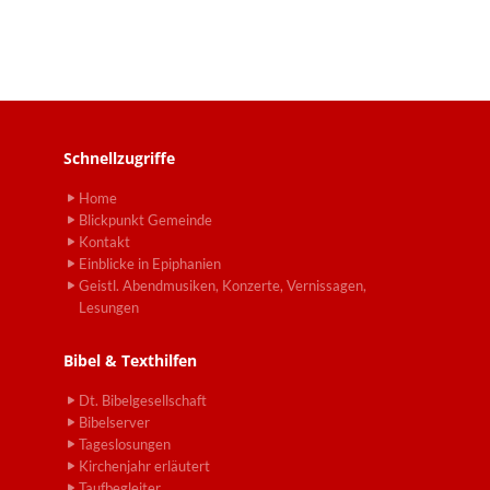
Schnellzugriffe
Home
Blickpunkt Gemeinde
Kontakt
Einblicke in Epiphanien
Geistl. Abendmusiken, Konzerte, Vernissagen,
Lesungen
Bibel & Texthilfen
Dt. Bibelgesellschaft
Bibelserver
Tageslosungen
Kirchenjahr erläutert
Taufbegleiter