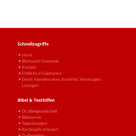
Schnellzugriffe
Home
Blickpunkt Gemeinde
Kontakt
Einblicke in Epiphanien
Geistl. Abendmusiken, Konzerte, Vernissagen,
Lesungen
Bibel & Texthilfen
Dt. Bibelgesellschaft
Bibelserver
Tageslosungen
Kirchenjahr erläutert
Taufbegleiter