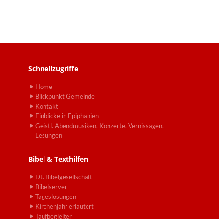
Schnellzugriffe
Home
Blickpunkt Gemeinde
Kontakt
Einblicke in Epiphanien
Geistl. Abendmusiken, Konzerte, Vernissagen,
Lesungen
Bibel & Texthilfen
Dt. Bibelgesellschaft
Bibelserver
Tageslosungen
Kirchenjahr erläutert
Taufbegleiter