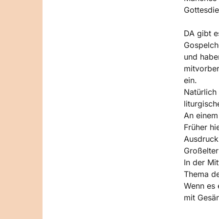
Gottesdie
DA gibt e
Gospelcho
und haben
mitvorbe
ein.
Natürlich
liturgisc
An einem 
Früher hi
Ausdruck,
Großelter
In der Mi
Thema des
Wenn es e
mit Gesän