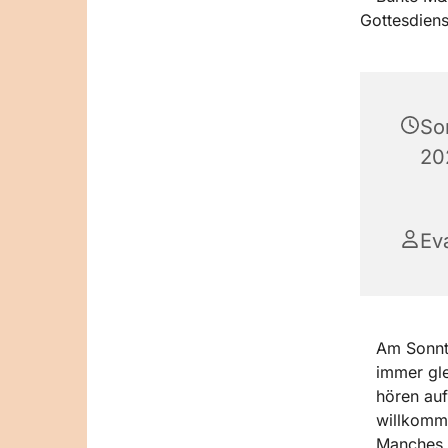
So
20
Ev
Am Sonnta
immer gle
hören auf
willkomm
Manches ä