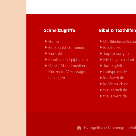
Schnellzugriffe
Bibel & Texthilfen
Home
Dt. Bibelgesellscha
Blickpunkt Gemeinde
Bibelserver
Kontakt
Tageslosungen
Einblicke in Epiphanien
Kirchenjahr erläut
Geistl. Abendmusiken,
Taufbegleiter
Konzerte, Vernissagen,
taufspruch.de
Lesungen
konfiweb.de
konfispruch.de
trauspruch.de
trauervers.de
Evangelische Kirchengemeind
