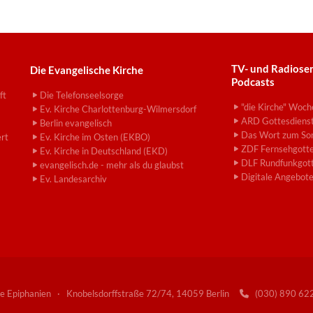
TV- und Radiose
Die Evangelische Kirche
Podcasts
ft
Die Telefonseelsorge
"die Kirche" Woch
Ev. Kirche Charlottenburg-Wilmersdorf
ARD Gottesdiens
Berlin evangelisch
Das Wort zum So
ert
Ev. Kirche im Osten (EKBO)
ZDF Fernsehgotte
Ev. Kirche in Deutschland (EKD)
DLF Rundfunkgott
evangelisch.de - mehr als du glaubst
Digitale Angebot
Ev. Landesarchiv
e Epiphanien · Knobelsdorffstraße 72/74, 14059 Berlin
(030) 890 6
