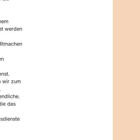
inem
et werden
Mitmachen
en
nst.
n wir zum
,
ndliche.
die das
esdienste