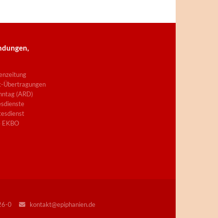
ndungen,
enzeitung
t-Übertragungen
nntag (ARD)
sdienste
esdienst
e EKBO
226-0
kontakt@epiphanien.de
