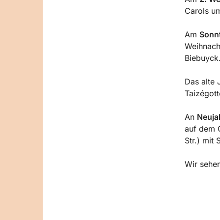
Carols um
Am
Sonnt
Weihnacht
Biebuyck
Das alte 
Taizégott
An
Neuja
auf dem 
Str.) mit
Wir sehen