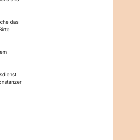
rche das
irte
nem
sdienst
onstanzer