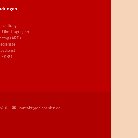
ndungen,
enzeitung
t-Übertragungen
nntag (ARD)
sdienste
esdienst
e EKBO
226-0
kontakt@epiphanien.de
