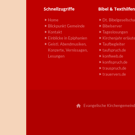
Schnellzugriffe
Bibel & Texthilfen
Home
Dt. Bibelgesellscha
Blickpunkt Gemeinde
Bibelserver
Kontakt
Tageslosungen
Einblicke in Epiphanien
Kirchenjahr erläut
Geistl. Abendmusiken,
Taufbegleiter
Konzerte, Vernissagen,
taufspruch.de
Lesungen
konfiweb.de
konfispruch.de
trauspruch.de
trauervers.de
Evangelische Kirchengemeind
