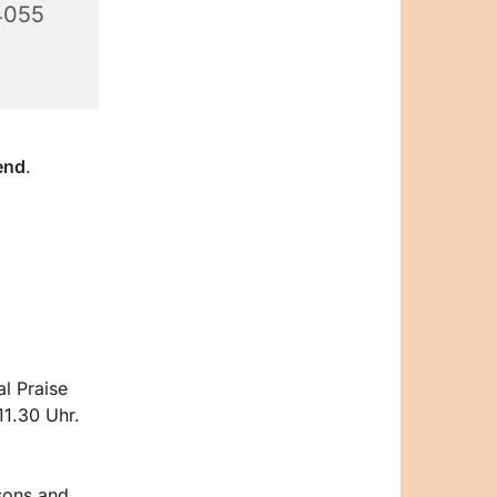
14055
end
.
al Praise
11.30 Uhr.
ssons and