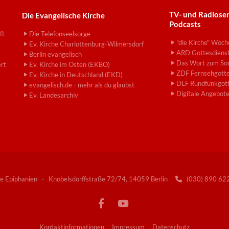
TV- und Radiose
Die Evangelische Kirche
Podcasts
ft
Die Telefonseelsorge
"die Kirche" Woch
Ev. Kirche Charlottenburg-Wilmersdorf
ARD Gottesdiens
Berlin evangelisch
Das Wort zum So
ert
Ev. Kirche im Osten (EKBO)
ZDF Fernsehgotte
Ev. Kirche in Deutschland (EKD)
DLF Rundfunkgott
evangelisch.de - mehr als du glaubst
Digitale Angebot
Ev. Landesarchiv
e Epiphanien · Knobelsdorffstraße 72/74, 14059 Berlin
(030) 890 6

Kontaktinformationen
Impressum
Datenschutz