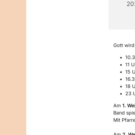
20
Gott wird
10.3
11 U
15 U
16.3
18 U
23 U
Am
1. We
Band spie
Mit Pfarr
Am
2. We