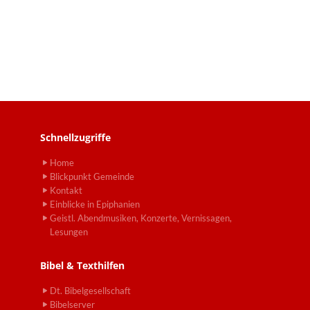
Schnellzugriffe
Home
Blickpunkt Gemeinde
Kontakt
Einblicke in Epiphanien
Geistl. Abendmusiken, Konzerte, Vernissagen,
Lesungen
Bibel & Texthilfen
Dt. Bibelgesellschaft
Bibelserver