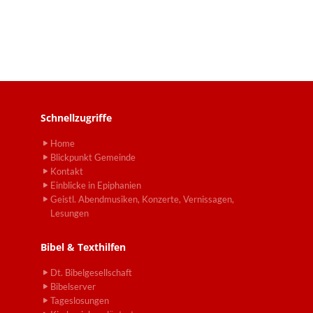
Schnellzugriffe
Home
Blickpunkt Gemeinde
Kontakt
Einblicke in Epiphanien
Geistl. Abendmusiken, Konzerte, Vernissagen,
Lesungen
Bibel & Texthilfen
Dt. Bibelgesellschaft
Bibelserver
Tageslosungen