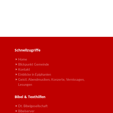
Schnellzugriffe
Home
Blickpunkt Gemeinde
Kontakt
Einblicke in Epiphanien
Geistl. Abendmusiken, Konzerte, Vernissagen,
Lesungen
Bibel & Texthilfen
Dt. Bibelgesellschaft
Bibelserver