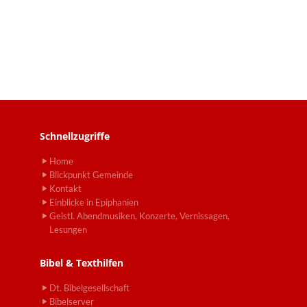
Schnellzugriffe
Home
Blickpunkt Gemeinde
Kontakt
Einblicke in Epiphanien
Geistl. Abendmusiken, Konzerte, Vernissagen,
Lesungen
Bibel & Texthilfen
Dt. Bibelgesellschaft
Bibelserver