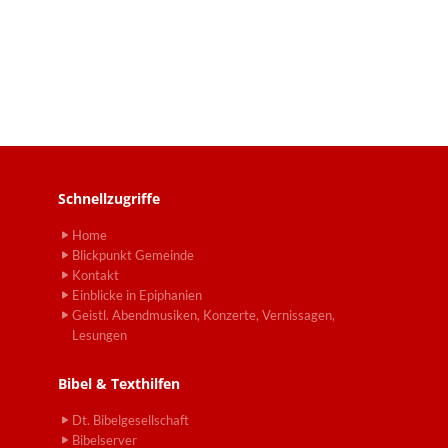
Schnellzugriffe
Home
Blickpunkt Gemeinde
Kontakt
Einblicke in Epiphanien
Geistl. Abendmusiken, Konzerte, Vernissagen,
Lesungen
Bibel & Texthilfen
Dt. Bibelgesellschaft
Bibelserver