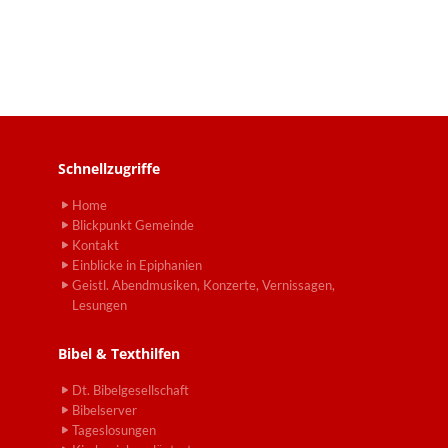
Schnellzugriffe
Home
Blickpunkt Gemeinde
Kontakt
Einblicke in Epiphanien
Geistl. Abendmusiken, Konzerte, Vernissagen,
Lesungen
Bibel & Texthilfen
Dt. Bibelgesellschaft
Bibelserver
Tageslosungen