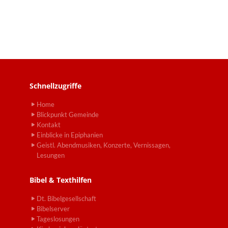
Schnellzugriffe
Home
Blickpunkt Gemeinde
Kontakt
Einblicke in Epiphanien
Geistl. Abendmusiken, Konzerte, Vernissagen,
Lesungen
Bibel & Texthilfen
Dt. Bibelgesellschaft
Bibelserver
Tageslosungen