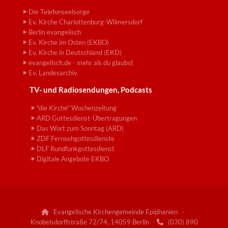
Die Telefonseelsorge
Ev. Kirche Charlottenburg-Wilmersdorf
Berlin evangelisch
Ev. Kirche im Osten (EKBO)
Ev. Kirche in Deutschland (EKD)
evangelisch.de - mehr als du glaubst
Ev. Landesarchiv
TV- und Radiosendungen, Podcasts
"die Kirche" Wochenzeitung
ARD Gottesdienst-Übertragungen
Das Wort zum Sonntag (ARD)
ZDF Fernsehgottesdienste
DLF Rundfunkgottesdienst
Digitale Angebote EKBO
Evangelische Kirchengemeinde Epiphanien ·

Knobelsdorffstraße 72/74, 14059 Berlin
(030) 890
