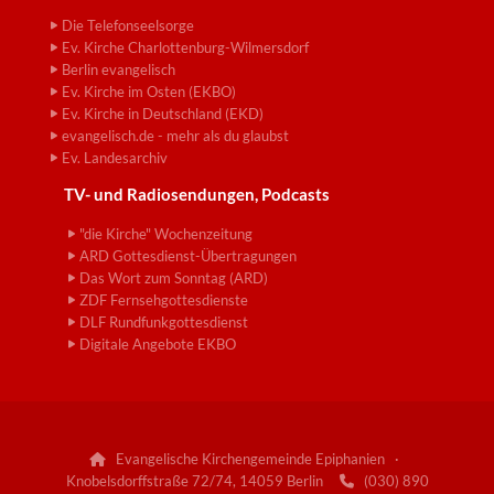
Die Telefonseelsorge
Ev. Kirche Charlottenburg-Wilmersdorf
Berlin evangelisch
Ev. Kirche im Osten (EKBO)
Ev. Kirche in Deutschland (EKD)
evangelisch.de - mehr als du glaubst
Ev. Landesarchiv
TV- und Radiosendungen, Podcasts
"die Kirche" Wochenzeitung
ARD Gottesdienst-Übertragungen
Das Wort zum Sonntag (ARD)
ZDF Fernsehgottesdienste
DLF Rundfunkgottesdienst
Digitale Angebote EKBO
Evangelische Kirchengemeinde Epiphanien ·

Knobelsdorffstraße 72/74, 14059 Berlin
(030) 890
