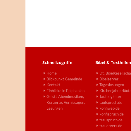
Schnellzugriffe
Bibel & Texthilfen
Home
Dt. Bibelgesellscha
Blickpunkt Gemeinde
Bibelserver
Kontakt
Tageslosungen
Einblicke in Epiphanien
Kirchenjahr erläut
Geistl. Abendmusiken,
Taufbegleiter
Konzerte, Vernissagen,
taufspruch.de
Lesungen
konfiweb.de
konfispruch.de
trauspruch.de
trauervers.de