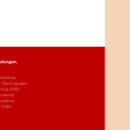
ndungen,
enzeitung
t-Übertragungen
nntag (ARD)
sdienste
esdienst
e EKBO