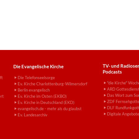
TV- und Radiose
Die Evangelische Kirche
Podcasts
ft
Die Telefonseelsorge
"die Kirche" Woch
Ev. Kirche Charlottenburg-Wilmersdorf
ARD Gottesdiens
Berlin evangelisch
Das Wort zum So
ert
Ev. Kirche im Osten (EKBO)
ZDF Fernsehgotte
Ev. Kirche in Deutschland (EKD)
DLF Rundfunkgott
evangelisch.de - mehr als du glaubst
Digitale Angebot
Ev. Landesarchiv