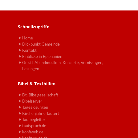
Schnellzugriffe
Home
Blickpunkt Gemeinde
Kontakt
Einblicke in Epiphanien
Geistl. Abendmusiken, Konzerte, Vernissagen,
Lesungen
Bibel & Texthilfen
Dt. Bibelgesellschaft
Bibelserver
Tageslosungen
Kirchenjahr erläutert
Taufbegleiter
taufspruch.de
konfiweb.de