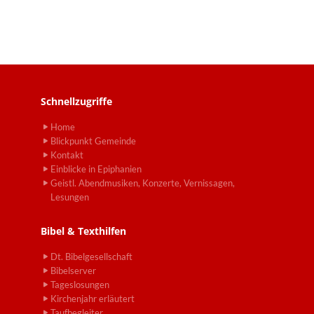
Schnellzugriffe
Home
Blickpunkt Gemeinde
Kontakt
Einblicke in Epiphanien
Geistl. Abendmusiken, Konzerte, Vernissagen,
Lesungen
Bibel & Texthilfen
Dt. Bibelgesellschaft
Bibelserver
Tageslosungen
Kirchenjahr erläutert
Taufbegleiter