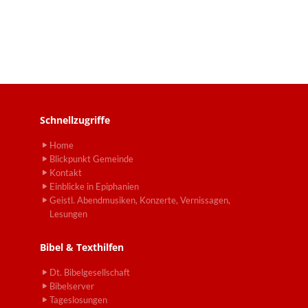
Schnellzugriffe
Home
Blickpunkt Gemeinde
Kontakt
Einblicke in Epiphanien
Geistl. Abendmusiken, Konzerte, Vernissagen,
Lesungen
Bibel & Texthilfen
Dt. Bibelgesellschaft
Bibelserver
Tageslosungen