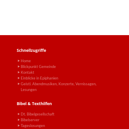
Schnellzugriffe
Home
Blickpunkt Gemeinde
Kontakt
Einblicke in Epiphanien
Geistl. Abendmusiken, Konzerte, Vernissagen,
Lesungen
Bibel & Texthilfen
Dt. Bibelgesellschaft
Bibelserver
Tageslosungen