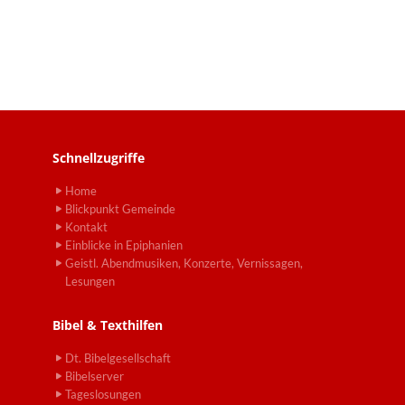
Schnellzugriffe
Home
Blickpunkt Gemeinde
Kontakt
Einblicke in Epiphanien
Geistl. Abendmusiken, Konzerte, Vernissagen,
Lesungen
Bibel & Texthilfen
Dt. Bibelgesellschaft
Bibelserver
Tageslosungen