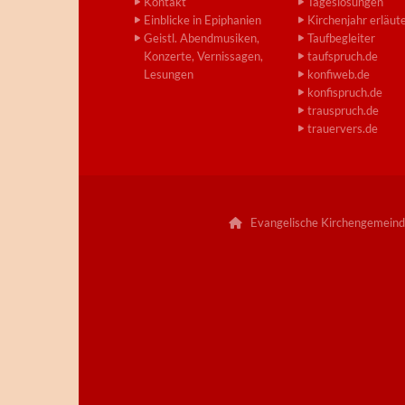
Kontakt
Tageslosungen
Einblicke in Epiphanien
Kirchenjahr erläut
Geistl. Abendmusiken,
Taufbegleiter
Konzerte, Vernissagen,
taufspruch.de
Lesungen
konfiweb.de
konfispruch.de
trauspruch.de
trauervers.de
Evangelische Kirchengemeind
