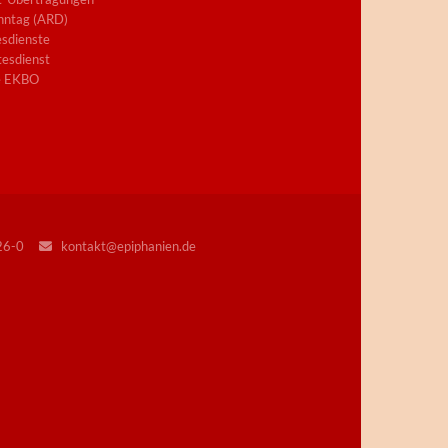
nntag (ARD)
sdienste
esdienst
e EKBO
226-0
kontakt@epiphanien.de
