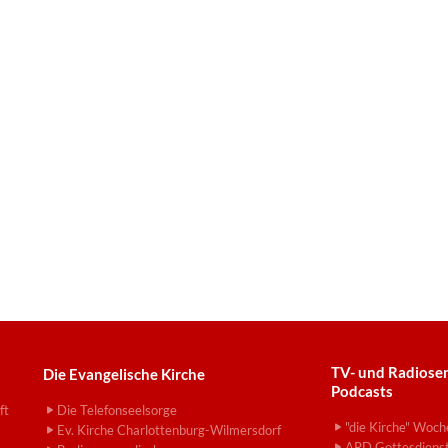
TV- und Radiose
Die Evangelische Kirche
Podcasts
ft
Die Telefonseelsorge
"die Kirche" Woch
Ev. Kirche Charlottenburg-Wilmersdorf
ARD Gottesdiens