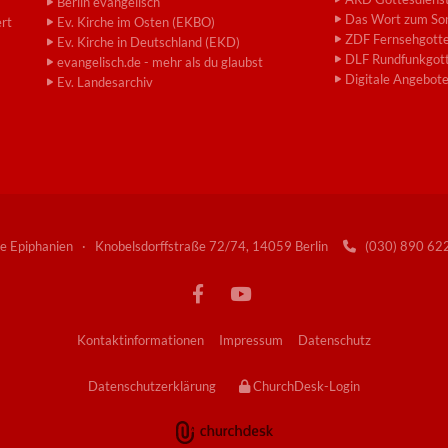
Berlin evangelisch
Das Wort zum So
ert
Ev. Kirche im Osten (EKBO)
ZDF Fernsehgotte
Ev. Kirche in Deutschland (EKD)
DLF Rundfunkgott
evangelisch.de - mehr als du glaubst
Digitale Angebot
Ev. Landesarchiv
e Epiphanien · Knobelsdorffstraße 72/74, 14059 Berlin
(030) 890 6

Kontaktinformationen
Impressum
Datenschutz
Datenschutzerklärung
ChurchDesk-Login