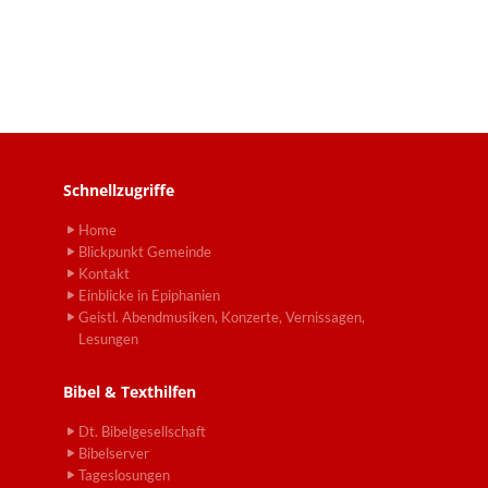
Schnellzugriffe
Home
Blickpunkt Gemeinde
Kontakt
Einblicke in Epiphanien
Geistl. Abendmusiken, Konzerte, Vernissagen,
Lesungen
Bibel & Texthilfen
Dt. Bibelgesellschaft
Bibelserver
Tageslosungen