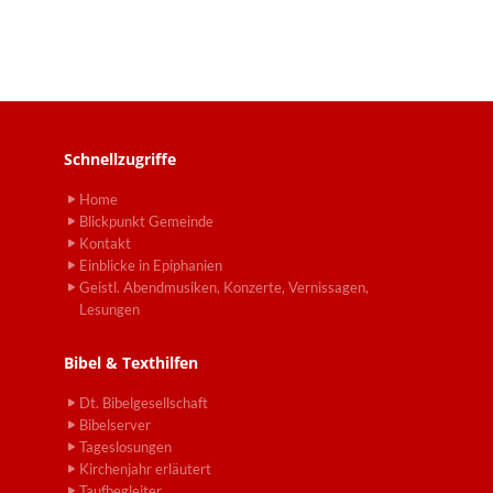
Schnellzugriffe
Home
Blickpunkt Gemeinde
Kontakt
Einblicke in Epiphanien
Geistl. Abendmusiken, Konzerte, Vernissagen,
Lesungen
Bibel & Texthilfen
Dt. Bibelgesellschaft
Bibelserver
Tageslosungen
Kirchenjahr erläutert
Taufbegleiter